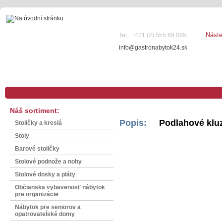
Nást
Tel.: +421 (2) 555 69 095
info@gastronabytok24.sk
Náš sortiment:
Popis:
Podlahové klu
Stoličky a kreslá
Stoly
Barové stoličky
Stolové podnože a nohy
Stolové dosky a pláty
Občianska vybavenosť nábytok
pre organizácie
Nábytok pre seniorov a
opatrovateĺské domy