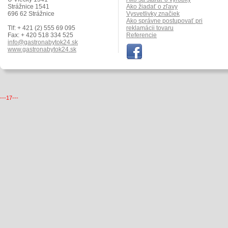
Strážnice 1541
Ako žiadať o zľavy
696 62 Strážnice
Vysvetlivky značiek
Ako správne postupovať pri
Tlf: + 421 (2) 555 69 095
reklamácii tovaru
Fax: + 420 518 334 525
Referencie
info@gastronabytok24.sk
www.gastronabytok24.sk
---17---