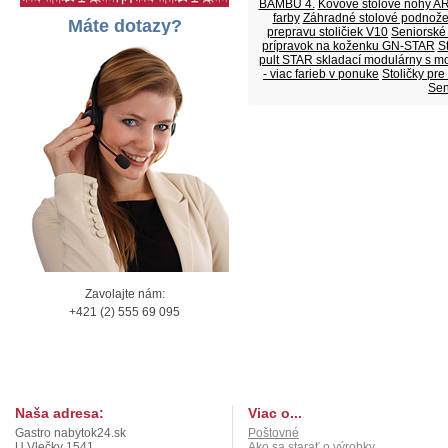
BAMBU 4.
Kovové stolové nohy AR
farby
Záhradné stolové podnož
Máte dotazy?
prepravu stoličiek V10
Seniorské
prípravok na koženku GN-STAR
S
pult STAR skladací modulárny s m
- viac farieb v ponuke
Stoličky pr
Sen
Zavolajte nám:
+421 (2) 555 69 095
Naša adresa:
Viac o...
Gastro nabytok24.sk
Poštovné
U Vlečky 1541
Ako sa starať o výrobky