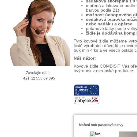
sedáková skořepina z 9 
mořená a lakovaná podle vo
barvou podle B1)
možnost úchopového otv
sedáková tvarovka může
nebo sedáku a opěrce
potahové látky podle volby
židle je dodávána komp
Tyto kovové židle můžeme vyrob
čistě výrobních důvodů je minimá
buk min 4 ks a ve všech ostatní
Náš názor:
Kovové židle COMBISIT Vás přes
ovýrobek z evropské p rodukce.
Zavolajte nám:
+421 (2) 555 69 095
Moření buk pastelové barvy