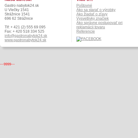
Gastro nabytok24.sk
Poštovné
U Vlečky 1541
Ako sa starať o výrobky
Strážnice 1541
Ako žiadať o zľavy
696 62 Strážnice
Vysvetlivky značiek
Ako správne postupovať pri
Tlf: + 421 (2) 555 69 095
reklamácii tovaru
Fax: + 420 518 334 525
Referencie
info@gastronabytok24.sk
www.gastronabytok24.sk
---9999---