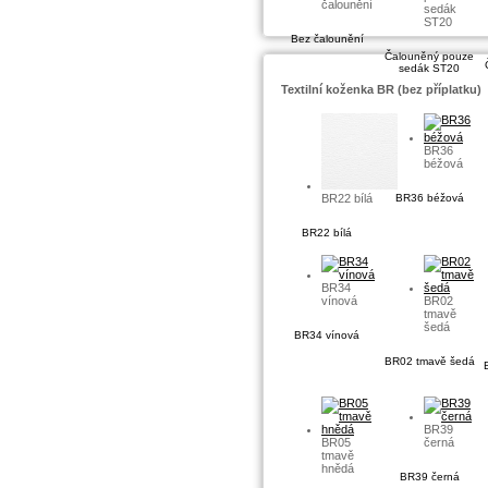
čalounění
sedák
ST20
Bez čalounění
Čalouněný pouze
sedák ST20
Textilní koženka BR (bez příplatku)
BR36
béžová
BR22 bílá
BR36 béžová
BR22 bílá
BR34
vínová
BR02
tmavě
šedá
BR34 vínová
BR02 tmavě šedá
BR39
BR05
černá
tmavě
hnědá
BR39 černá