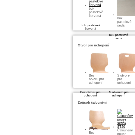
buk
pastelově
červená
buk
pastelově
buk pastelově
šedá
červená
buk pastelově
šedá
Otvor pro uchopení
Bez
S otvorem
otvoru pro
pro
uchopení
uchopení
Bez otvoru pro
S otvorem pro
uchopení
uchopení
Způsob čalounění
Čalouněný
Bez
pouze