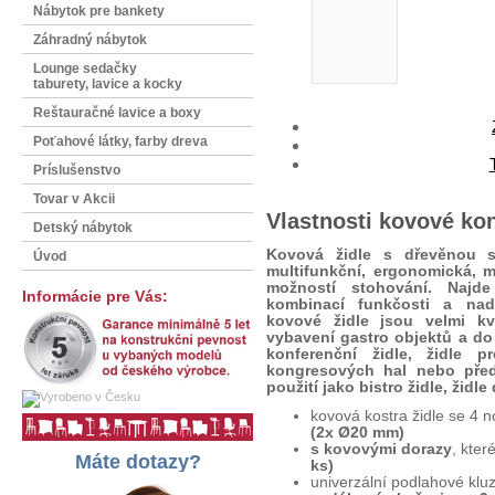
Nábytok pre bankety
Záhradný nábytok
Lounge sedačky
taburety, lavice a kocky
Reštauračné lavice a boxy
Poťahové látky, farby dreva
Príslušenstvo
Tovar v Akcii
Vlastnosti kovové ko
Detský nábytok
Kovová židle s dřevěnou s
Úvod
multifunkční, ergonomická, 
možností stohování. Naj
Informácie pre Vás:
kombinací funkčosti a nad
kovové židle jsou velmi kv
vybavení gastro objektů a do 
konferenční židle, židle 
kongresových hal nebo předn
použití jako bistro židle, židl
kovová kostra židle se 4 
(2x Ø20 mm)
s kovovými dorazy
, kter
Máte dotazy?
ks)
univerzální podlahové klu