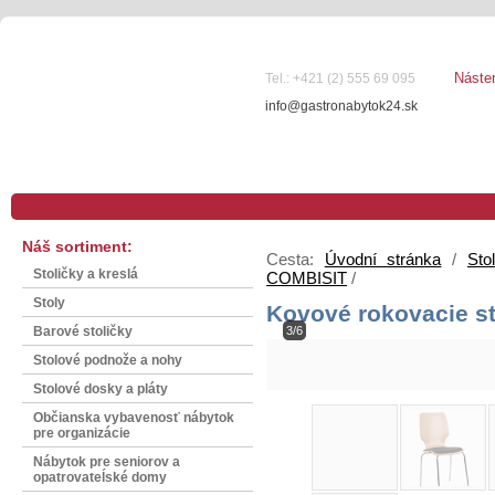
Náste
Tel.: +421 (2) 555 69 095
info@gastronabytok24.sk
Náš sortiment:
Cesta:
Úvodní stránka
/
Sto
Stoličky a kreslá
COMBISIT
/
Stoly
Kovové rokovacie s
3/6
Barové stoličky
Stolové podnože a nohy
Stolové dosky a pláty
Občianska vybavenosť nábytok
pre organizácie
Nábytok pre seniorov a
opatrovateĺské domy