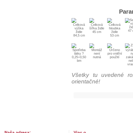
Para
47
45 cm
84,5 cm
53 cm
0,25÷0,50
bm
Všetky tu uvedené ro
orientačné!
Naša adresa:
Viac o...