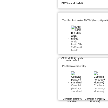
BR05 tmavě hnědá
Textilní koženka ANTIK (bez příplat
Antik
Look BR-
2MS antik
hnědá
Antik Look BR-2MS
antik hnědá
Podlahové kluzáky
Combisit
Combisit
plastový
nerezový
standard
kloubový
Combisit plastový
Combisit nerezový
standard
kloubový