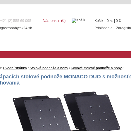
Nástenka:
(0)
 +421 (2) 555 69 095
Košík
0 ks
|
0
€
@gastronabytok24.sk
Prihlásenie
Zaregistr
a:
Úvodní stránka
/
Stolové podnože a nohy
/
Kovové stolové podnože a nohy
/
lápacích stolové podnože MONACO DUO s možnosť
ohovania