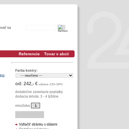
ovať sa
Referencie
Tovar v akcii
Farba kostry:
ou
od: 242,- €
vrátane 23% DPH
dodatočne zasielacie poplatky
dodacia lehota: 3 - 4 týždne
množstvo
Vytlačiť stránku s dátami