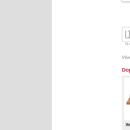
72 
Všet
Do
Vo