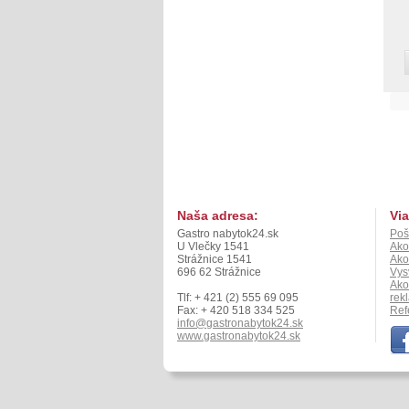
Naša adresa:
Via
Gastro nabytok24.sk
Poš
U Vlečky 1541
Ako
Strážnice 1541
Ako
696 62 Strážnice
Vys
Ako
Tlf: + 421 (2) 555 69 095
rek
Fax: + 420 518 334 525
Ref
info@gastronabytok24.sk
www.gastronabytok24.sk