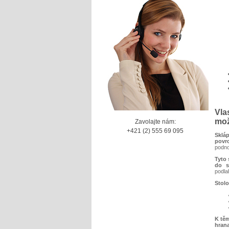
Vla
mož
Zavolajte nám:
+421 (2) 555 69 095
Sklá
povr
podno
Tyto 
do s
podla
Stolo
K tě
hrana