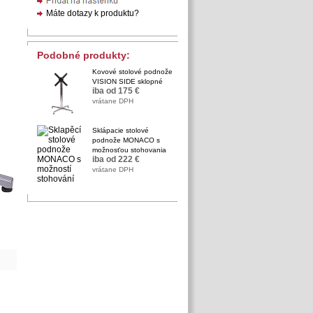
Podobné produkty:
Kovové stolové podnože
VISION SIDE sklopné
iba od 175 €
vrátane DPH
Sklápacie stolové
podnože MONACO s
možnosťou stohovania
iba od 222 €
vrátane DPH