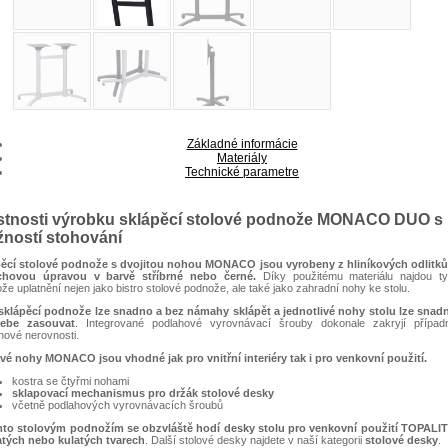
Základné informácie
Materiály
Technické parametre
stnosti výrobku sklápěcí stolové podnože MONACO DUO s
ností stohování
pěcí stolové podnože s dvojitou nohou MONACO jsou vyrobeny z hliníkových odlitků
chovou úpravou v barvě stříbrné nebo černé.
Díky použitému materiálu najdou ty
že uplatnění nejen jako bistro stolové podnože, ale také jako zahradní nohy ke stolu.
sklápěcí podnože lze snadno a bez námahy sklápět a jednotlivé nohy stolu lze snad
ebe zasouvat
. Integrované podlahové vyrovnávací šrouby dokonale zakryjí případ
hové nerovnosti.
vé nohy MONACO jsou vhodné jak pro vnitřní interiéry tak i pro venkovní použití.
kostra se čtyřmi nohami
sklapovací mechanismus pro držák stolové desky
včetně podlahových vyrovnávacích šroubů
mto stolovým podnožím se obzvláště hodí desky stolu pro venkovní použití
TOPALIT
tých nebo kulatých tvarech
. Další stolové desky najdete v naší kategorii
stolové desky
.