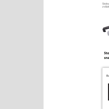
Stolo
zvlád
Ba