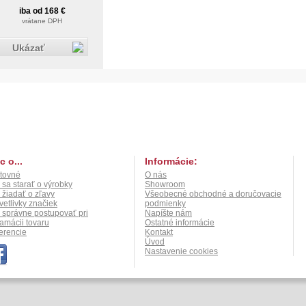
iba od 168 €
vrátane DPH
Ukázať
c o...
Informácie:
tovné
O nás
 sa starať o výrobky
Showroom
 žiadať o zľavy
Všeobecné obchodné a doručovacie
vetlivky značiek
podmienky
 správne postupovať pri
Napíšte nám
lamácii tovaru
Ostatné informácie
erencie
Kontakt
Úvod
Nastavenie cookies