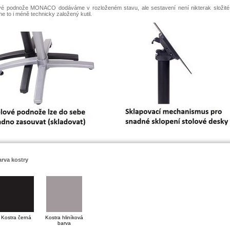
vé podnože MONACO dodáváme v rozloženém stavu, ale sestavení není nikterak složité
ne to i méně technicky založený kutil.
rva kostry
Kostra černá
Kostra hliníková
barva