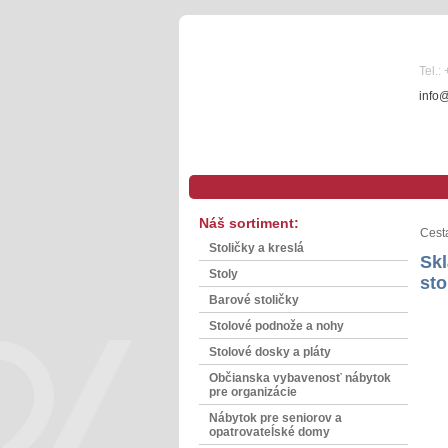
Tel.:
info
Náš sortiment:
Cest
Stoličky a kreslá
Sk
Stoly
st
Barové stoličky
Stolové podnože a nohy
Stolové dosky a pláty
Občianska vybavenosť nábytok
pre organizácie
Nábytok pre seniorov a
opatrovateĺské domy