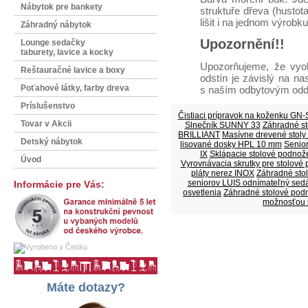
Nábytok pre bankety
struktuře dřeva (hustot
lišit i na jednom výrobku
Záhradný nábytok
Upozornění!!
Lounge sedačky
taburety, lavice a kocky
Upozorňujeme, že vyob
Reštauračné lavice a boxy
odstín je závislý na n
Poťahové látky, farby dreva
s naším odbytovým odd
Príslušenstvo
Čistiaci prípravok na koženku GN
Tovar v Akcii
Slnečník SUNNY 33
Záhradné st
BRILLIANT
Masívne drevené stoly
Detský nábytok
lisované dosky HPL 10 mm
Senio
IX
Sklápacie stolové podno
Úvod
Vyrovnávacia skrutky pre stolové
pláty nerez INOX
Záhradné stol
seniorov LUIS odnímateľný sed
Informácie pre Vás:
osvetlenia
Záhradné stolové po
možnosťou 
Máte dotazy?