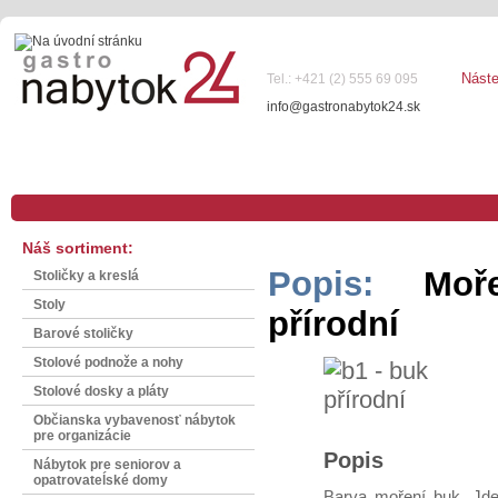
Nást
Tel.: +421 (2) 555 69 095
info@gastronabytok24.sk
Náš sortiment:
Popis:
Moře
Stoličky a kreslá
Stoly
přírodní
Barové stoličky
Stolové podnože a nohy
Stolové dosky a pláty
Občianska vybavenosť nábytok
pre organizácie
Popis
Nábytok pre seniorov a
opatrovateĺské domy
Barva moření buk. Jde