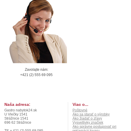
Zavolajte nám:
+421 (2) 555 69 095
Naša adresa:
Viac o...
Gastro nabytok24.sk
Poštovné
U Vlečky 1541
Ako sa starať o výrobky
Strážnice 1541
Ako žiadať o zľavy
696 62 Strážnice
Vysvetlivky značiek
Ako správne postupovať pri
Tlf: + 421 (2) 555 69 095
reklamácii tovaru