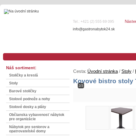
Náste
Tel.: +421 (2) 555 69 095
info@gastronabytok24.sk
Náš sortiment:
Cesta:
Úvodní stránka
/
Stoly
/
Stoličky a kreslá
Kovové bistro stol
Stoly
2/3
Barové stoličky
Stolové podnože a nohy
Stolové dosky a pláty
Občianska vybavenosť nábytok
pre organizácie
Nábytok pre seniorov a
opatrovateĺské domy