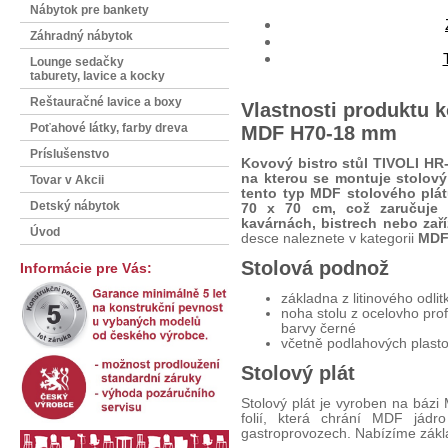
Nábytok pre bankety
Záhradný nábytok
Lounge sedačky
taburety, lavice a kocky
Reštauračné lavice a boxy
Vlastnosti produktu k
Poťahové látky, farby dreva
MDF H70-18 mm
Príslušenstvo
Kovový bistro stůl TIVOLI HR
na kterou se montuje stolový
Tovar v Akcii
tento typ MDF stolového plá
Detský nábytok
70 x 70 cm, což zaručuje p
kavárnách, bistrech nebo zař
Úvod
desce naleznete v kategorii
MDF
Stolová podnož
Informácie pre Vás:
základna z litinového odli
noha stolu z ocelovho pro
barvy černé
včetně podlahových plast
Stolový plát
Stolový plát je vyroben na báz
folií, která chrání MDF jádr
gastroprovozech. Nabízíme zákl