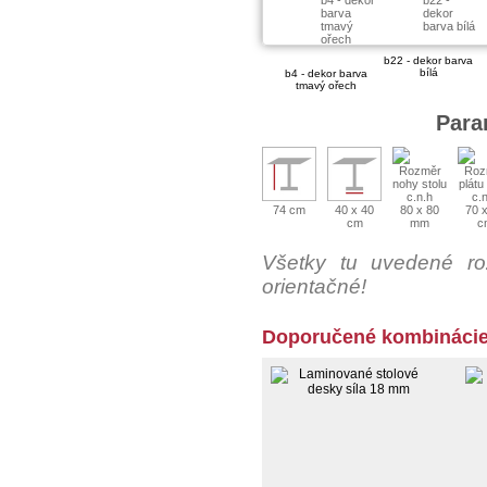
barva
dekor
tmavý
barva bílá
ořech
b22 - dekor barva
bílá
b4 - dekor barva
tmavý ořech
Para
74 cm
40 x 40
80 x 80
70 
cm
mm
c
Všetky tu uvedené ro
orientačné!
Doporučené kombinácie