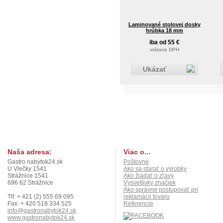
Laminované stolovej dosky
hrúbka 18 mm
iba od 55 €
vrátane DPH
Ukázať
Naša adresa:
Viac o...
Gastro nabytok24.sk
Poštovné
U Vlečky 1541
Ako sa starať o výrobky
Strážnice 1541
Ako žiadať o zľavy
696 62 Strážnice
Vysvetlivky značiek
Ako správne postupovať pri
Tlf: + 421 (2) 555 69 095
reklamácii tovaru
Fax: + 420 518 334 525
Referencie
info@gastronabytok24.sk
www.gastronabytok24.sk