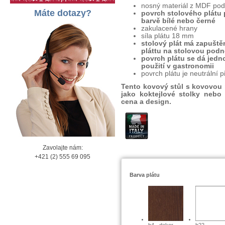
nosný materiál z MDF pod
Máte dotazy?
povrch stolového plátu
barvě bílé nebo černé
zakulacené hrany
síla plátu 18 mm
stolový plát má zapuště
pláttu na stolovou pod
povrch plátu se dá jedn
použití v gastronomii
povrch plátu je neutrální p
Tento kovový stůl s kovovou p
jako koktejlové stolky nebo
cena a design.
Zavolajte nám:
+421 (2) 555 69 095
Barva plátu
b4 - dekor
b22 -