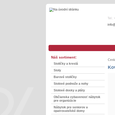
Tel.:
info
Náš sortiment:
Cest
Stoličky a kreslá
Kov
Stoly
Barové stoličky
Stolové podnože a nohy
Stolové dosky a pláty
Občianska vybavenosť nábytok
pre organizácie
Nábytok pre seniorov a
opatrovateĺské domy