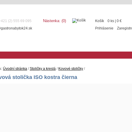
Nástenka:
(0)
 +421 (2) 555 69 095
Košík
0 ks
|
0
€
@gastronabytok24.sk
Prihlásenie
Zaregistr
a:
Úvodní stránka
/
Stoličky a kreslá
/
Kovové stoličky
/
ová stolička ISO kostra čierna