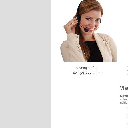
Zavolajte nám:
+421 (2) 555 69 095
Vla
Kovo
čekár
najde