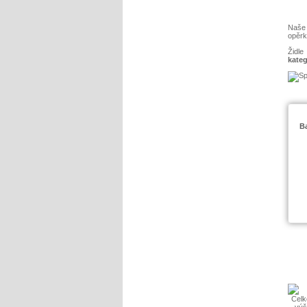
Naše 
opěrk
Židle
kateg
Ba