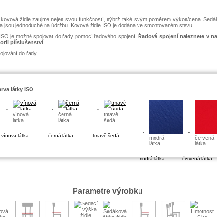
kovová židle zaujme nejen svou funkčností, nýbrž také svým poměrem výkon/cena. Sedák
a jsou jednoduché na údržbu. Kovová židle ISO je dodána ve smontovaném stavu.
 ISO je možné spojovat do řady pomocí řadového spojení.
Řadové spojení naleznete v na
orii příslušenství
.
rva látky ISO
vínová
černá
tmavě
látka
látka
šedá
vínová látka
černá látka
tmavě šedá
modrá
červená
látka
látka
modrá látka
červená látka
Parametre výrobku
6 kg