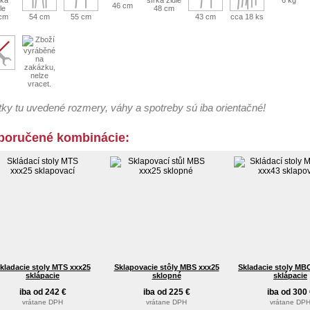
46 cm
48 cm
cm
54 cm
55 cm
43 cm
cca 18 ks
ky tu uvedené rozmery, váhy a spotreby sú iba orientačné!
poručené kombinácie:
kladacie stoly MTS xxx25
Sklapovacie stôly MBS xxx25
Skladacie stoly MB
sklápacie
sklopné
sklápacie
iba od 242 €
iba od 225 €
iba od 300 
vrátane DPH
vrátane DPH
vrátane DP