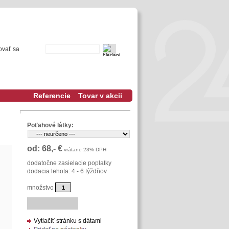
ovať sa
Referencie
Tovar v akcii
Poťahové látky:
od: 68,- €
vrátane 23% DPH
dodatočne zasielacie poplatky
dodacia lehota: 4 - 6 týždňov
množstvo
Vytlačiť stránku s dátami