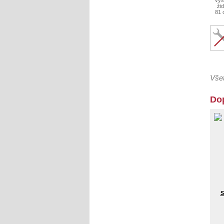
81 
Všet
Do
S