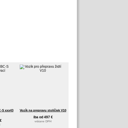
C-S xxx43
Vozík na prepravu stoličiek V10
iba od 497 €
€
vrátane DPH
H