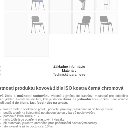
Základné informácie
Materiály
Technické parametre
stnosti produktu kovová židle ISO kostra černá chromová
vá židle s možností stohování.
Vhodná zejména do kantýny, místností pro odpočine
en, jídelen. Prostě všude tam, kde je kladen
důraz na jednoduchou udržbu
. Své uplatně
 při použítí
do bistra, fast food nebo na terasu
.
kostra židle z ocelového profilu, porvch upravený práškováním do barvy černé
sedák a opěrka čalouněná potahovou látkou v barvě podle výběru
potahová látka 100%PES
nohy židle jsou opatřeny plastovými kluzáky
při stohování jekostra chráněna proti poškrábání plastovými dorazy
stohovatelná až to počtu cca. 18 ks