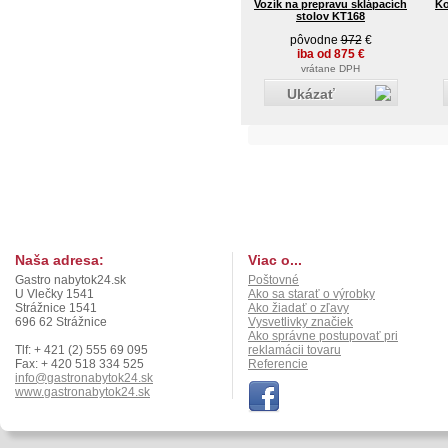
Vozík na prepravu sklápacích
Ko
stolov KT168
pôvodne
972
€
iba od 875 €
vrátane DPH
Ukázať
Naša adresa:
Viac o...
Gastro nabytok24.sk
Poštovné
U Vlečky 1541
Ako sa starať o výrobky
Strážnice 1541
Ako žiadať o zľavy
696 62 Strážnice
Vysvetlivky značiek
Ako správne postupovať pri
Tlf: + 421 (2) 555 69 095
reklamácii tovaru
Fax: + 420 518 334 525
Referencie
info@gastronabytok24.sk
www.gastronabytok24.sk