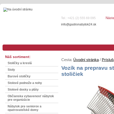
Nást
Tel.: +421 (2) 555 69 095
info@gastronabytok24.sk
Náš sortiment:
Cesta:
Úvodní stránka
/
Príslu
Stoličky a kreslá
Vozík na prepravu st
Stoly
stoličiek
Barové stoličky
Stolové podnože a nohy
Stolové dosky a pláty
Občianska vybavenosť nábytok
pre organizácie
Nábytok pre seniorov a
opatrovateĺské domy