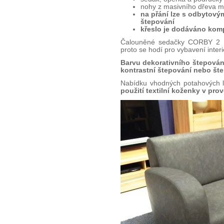
nohy z masivního dřeva m
na přání lze s odbytov
štepování
křeslo je dodáváno kom
Čalouněné sedačky CORBY 2 j
proto se hodí pro vybavení interi
Barvu dekorativního štepování
kontrastní štepování nebo šte
Nabídku vhodných potahových l
použití textilní koženky v pro