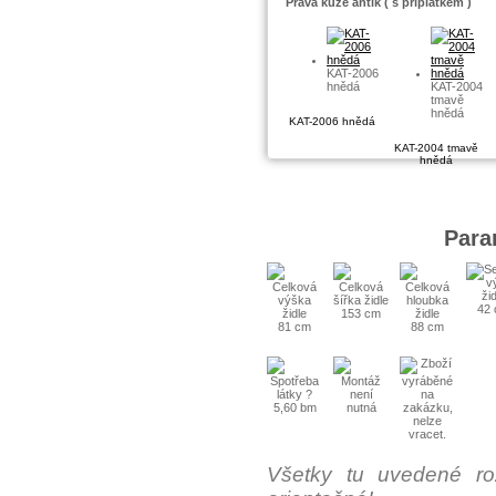
Pravá kůže antik ( s příplatkem )
KAT-2006
hnědá
KAT-2004
tmavě
hnědá
KAT-2006 hnědá
KAT-2004 tmavě
hnědá
Para
42
153 cm
81 cm
88 cm
5,60 bm
Všetky tu uvedené ro