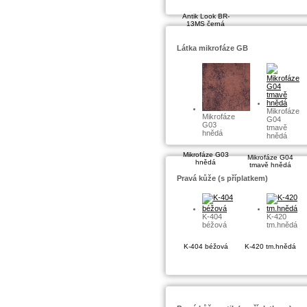
Antik Look BR-
13MS černá
Látka mikrofáze GB
Mikrofáze
Mikrofáze
G04
G03
tmavě
hnědá
hnědá
Mikrofáze G03
Mikrofáze G04
hnědá
tmavě hnědá
Pravá kůže (s příplatkem)
K-404
K-420
béžová
tm.hnědá
K-404 béžová
K-420 tm.hnědá