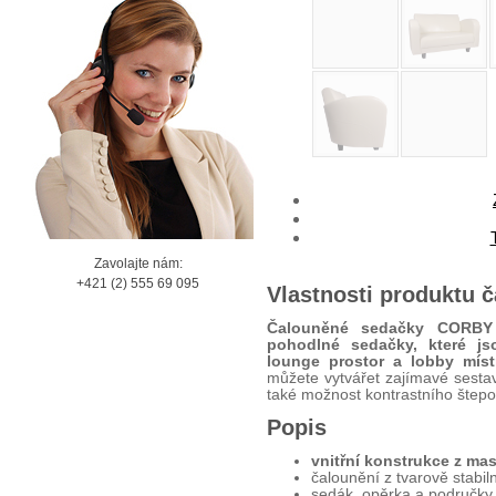
Zavolajte nám:
+421 (2) 555 69 095
Vlastnosti produktu
Čalouněné sedačky CORBY 2 
pohodlné sedačky, které js
lounge prostor a lobby mís
můžete vytvářet zajímavé sesta
také možnost kontrastního štepo
Popis
vnitřní konstrukce z mas
čalounění z tvarově stabil
sedák, opěrka a područky