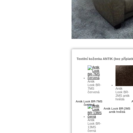
Textilní koženka ANTIK (bez příplat
Antik
Look BR-
7MS
Antik
červená
Look BR-
2MS antik
hnědá
Antik Look BR-7MS
červená
Antik Look BR-2MS
antik hnědá
Antik
Look BR-
13MS
černá