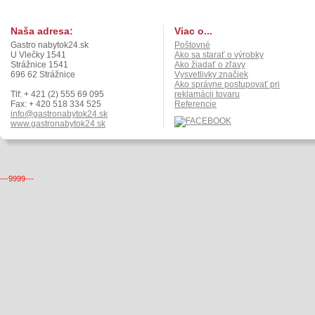
Naša adresa:
Viac o...
Gastro nabytok24.sk
Poštovné
U Vlečky 1541
Ako sa starať o výrobky
Strážnice 1541
Ako žiadať o zľavy
696 62 Strážnice
Vysvetlivky značiek
Ako správne postupovať pri
Tlf: + 421 (2) 555 69 095
reklamácii tovaru
Fax: + 420 518 334 525
Referencie
info@gastronabytok24.sk
www.gastronabytok24.sk
---9999---