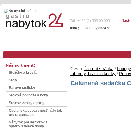
Nást
Tel.: +421 (2) 555 69 095
info@gastronabytok24.sk
Náš sortiment:
Cesta:
Úvodní stránka
/
Lounge
Stoličky a kreslá
taburety, lavice a kocky
/
Pohov
Stoly
Čalúnená sedačka 
Barové stoličky
Stolové podnože a nohy
Stolové dosky a pláty
Občianska vybavenosť nábytok
pre organizácie
Nábytok pre seniorov a
opatrovateĺské domy